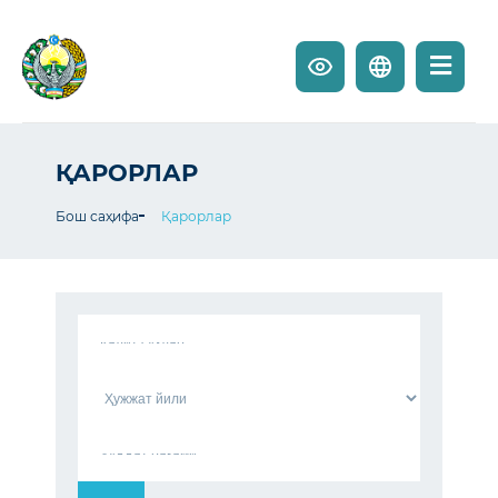
ҚАРОРЛАР
Бош саҳифа
Қарорлар