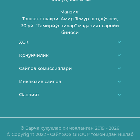
Манзил:
Тошкент шаҳри, Амир Темур шоҳ кўчаси,
30-уй, “Темирйўлчилар” маданият саройи
биноси
ҲСК
Биз ҳақимизда
Қонунчилик
ҲСК аъзолари
Ўзбекистон Республикаси Конституцияси
Сайлов комиссиялари
Фуқароларни қабул қилиш жадвали
МСК меъёрий-ҳуқуқий ҳужжатлари
Туман/шаҳар сайлов комиссиялари
Инклюзив сайлов
Боғланиш
МСК Қарорлари
Участка сайлов комиссиялари
Янгиликлар
Фаолият
Сайлов ва ёшлар
ҲСК Қарорлари
Сайловда аёллар
Сайловда ногиронлиги бор шахслар
Маъруза ва баёнотлар
Ўз кучини йўқотган ҳужжатлар
Қонунчилик
Эълонлар
ОАВни аккредитациядан ўтказиш тартиби
© Барча ҳуқуқлар ҳимояланган 2019 - 2026
© Copyright 2022 - Сайт SOS GROUP томонидан ишлаб
Медиатека