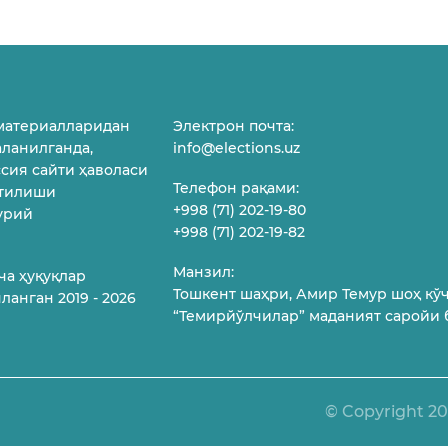
материалларидан
Электрон почта:
ланилганда,
info@elections.uz
сия сайти ҳаволаси
Телефон рақами:
атилиши
+998 (71) 202-19-80
урий
+998 (71) 202-19-82
Манзил:
ча ҳуқуқлар
Тошкент шаҳри, Амир Темур шоҳ кўча
ланган 2019 - 2026
“Темирйўлчилар” маданият саройи
© Copyright 2