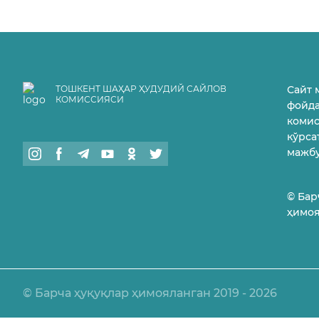
ТОШКЕНТ ШАҲАР ҲУДУДИЙ САЙЛОВ
Сайт 
КОМИССИЯСИ
фойда
комис
кўрс
мажб
© Бар
ҳимоя
© Барча ҳуқуқлар ҳимояланган 2019 - 2026