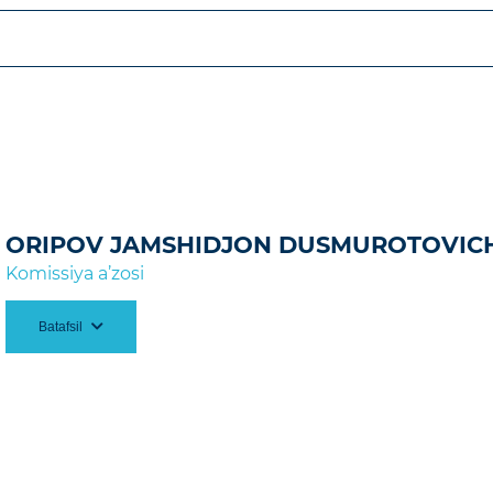
005 y. Nizomiy nomidagi Toshkent Davlat Pedagogika
missiyasining 2024-yil
5-avgustdagi 27-son qarori
da.
ORIPOV JAMSHIDJON DUSMUROTOVIC
Komissiya a’zosi
Batafsil