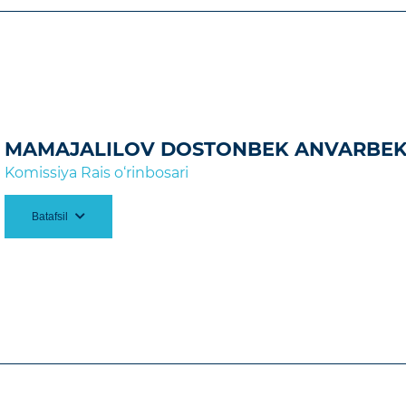
omissiyasi
ning
2024-yil
5
avgust
dagi
27
-son qarori
a.
MAMAJALILOV DOSTONBEK ANVARBE
Komissiya Rais o‘rinbosari
Batafsil