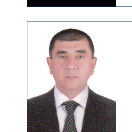
19
88
yil tug‘ilgan, ma’lumoti oliy –
2
moliya akademiyasi, iqtisodchi, dav
Toshkent shahar hududiy saylov ko
a’zosi sifatida faoliyat yuritib kelmo