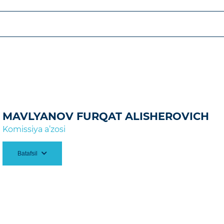
999 y. Qirg‘iziston davlat Milliy universiteti huquqsh
missiyasining 2024-yil
5-avgustdagi 27-son qarori
qda.
MAVLYANOV FURQAT ALISHEROVICH
Komissiya a’zosi
Batafsil