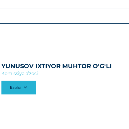
006-yil Toshkent Temiryo‘l muhandislari instituti.
missiyasining 2024-yil
5-avgustdagi 27-son qarori
qda.
YUNUSOV IXTIYOR MUHTOR O‘G‘LI
Komissiya a’zosi
Batafsil