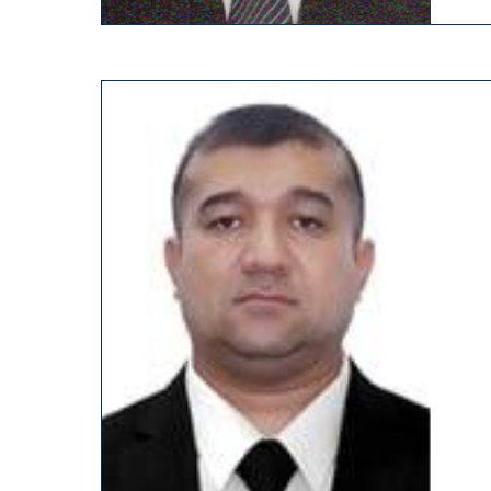
19
67
yil tug‘ilgan, ma’lumoti oliy –
1
Toshkent shahar hududiy saylov ko
a’zosi sifatida faoliyat yuritib kelmo