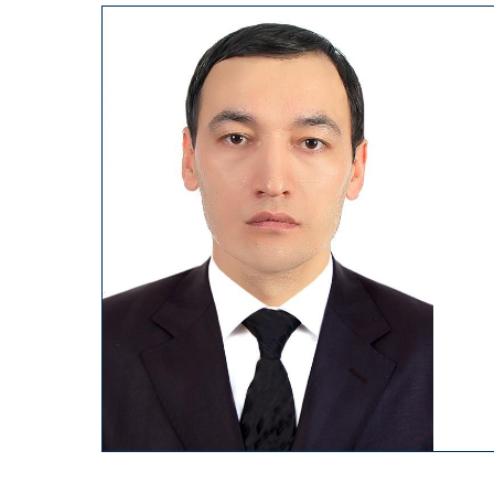
19
83
yil tug‘ilgan, ma’lumoti oliy –
2