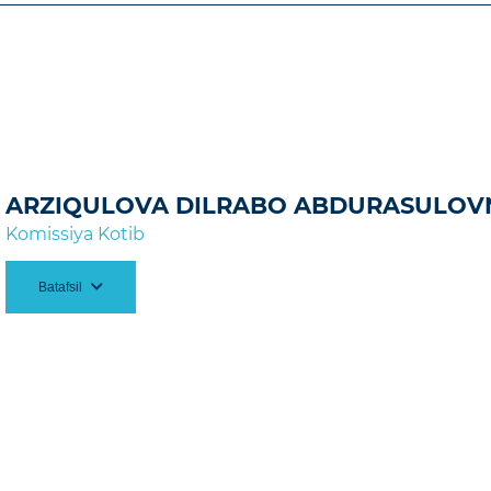
ARZIQULOVA DILRABO ABDURASULOV
Komissiya Kotib
Batafsil