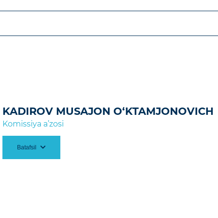
011 y. Samarqand Iqtisodiyot va Servis Instituti, 20
lat moliyasini boshqarish.
missiyasining 2024-yil
5-avgustdagi 27-son qarori
qda.
KADIROV MUSAJON O‘KTAMJONOVICH
Komissiya a’zosi
Batafsil