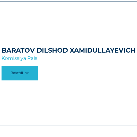
BARATOV DILSHOD XAMIDULLAYEVICH
Komissiya Rais
Batafsil
006 y. Toshkent temir yo‘l muhandislari instituti.