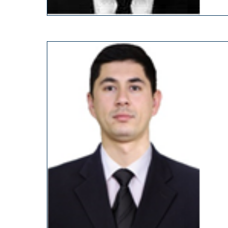
19
81
yil tug‘ilgan, ma’lumoti oliy –
2
Toshkent shahar hududiy saylov ko
a’zosi sifatida faoliyat yuritib kelmo