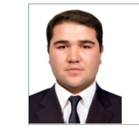
Toshkent shahar hududiy saylov
k
raisi sifatida faoliyat yuritib kelmoqd