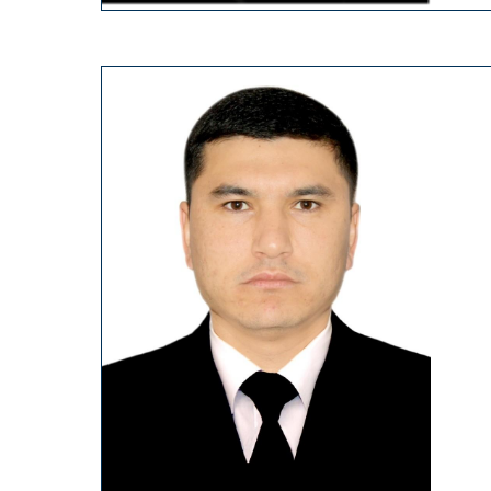
19
83
yil tug‘ilgan, ma’lumoti oliy –
2
Toshkent shahar hududiy saylov ko
kotibi sifatida faoliyat yuritib kelmoq