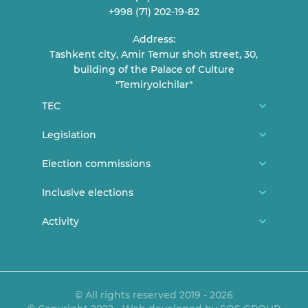
+998 (71) 202-19-82
Address:
Tashkent city, Amir Temur shoh street, 30,
building of the Palace of Culture
"Temiryolchilar"
TEC
About us
Legislation
TEC Members
Constitution
Election commissions
Reception of citizens
CEC general documents
District/city election commissions
Inclusive elections
Contact
CEC Resolutions
Polling station commissions
News
Activity
Elections and youth
TEC Resolutions
Women in elections
Persons with disabilities can vote
Lecture and statements
Expired documents
Legislation
Announcements
MEDIA ACCREDITATION PROCEDURE
© All rights reserved 2019 - 2026