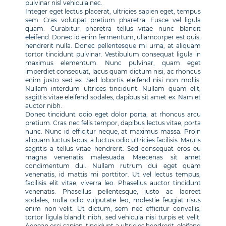
pulvinar nisl vehicula nec.
Integer eget lectus placerat, ultricies sapien eget, tempus
sem. Cras volutpat pretium pharetra. Fusce vel ligula
quam. Curabitur pharetra tellus vitae nunc blandit
eleifend. Donec id enim fermentum, ullamcorper est quis,
hendrerit nulla. Donec pellentesque mi urna, at aliquam
tortor tincidunt pulvinar. Vestibulum consequat ligula in
maximus elementum. Nunc pulvinar, quam eget
imperdiet consequat, lacus quam dictum nisi, ac rhoncus
enim justo sed ex. Sed lobortis eleifend nisi non mollis.
Nullam interdum ultrices tincidunt. Nullam quam elit,
sagittis vitae eleifend sodales, dapibus sit amet ex. Nam et
auctor nibh.
Donec tincidunt odio eget dolor porta, at rhoncus arcu
pretium. Cras nec felis tempor, dapibus lectus vitae, porta
nunc. Nunc id efficitur neque, at maximus massa. Proin
aliquam luctus lacus, a luctus odio ultricies facilisis. Mauris
sagittis a tellus vitae hendrerit. Sed consequat eros eu
magna venenatis malesuada. Maecenas sit amet
condimentum dui. Nullam rutrum dui eget quam
venenatis, id mattis mi porttitor. Ut vel lectus tempus,
facilisis elit vitae, viverra leo. Phasellus auctor tincidunt
venenatis. Phasellus pellentesque, justo ac laoreet
sodales, nulla odio vulputate leo, molestie feugiat risus
enim non velit. Ut dictum, sem nec efficitur convallis,
tortor ligula blandit nibh, sed vehicula nisi turpis et velit.
Aenean orci sapien, tincidunt a ultricies hendrerit, eleifend