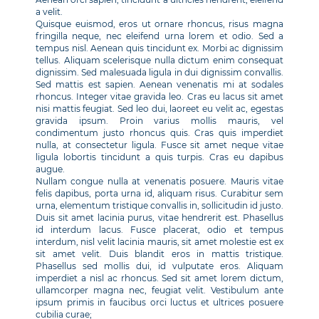
a velit.
Quisque euismod, eros ut ornare rhoncus, risus magna
fringilla neque, nec eleifend urna lorem et odio. Sed a
tempus nisl. Aenean quis tincidunt ex. Morbi ac dignissim
tellus. Aliquam scelerisque nulla dictum enim consequat
dignissim. Sed malesuada ligula in dui dignissim convallis.
Sed mattis est sapien. Aenean venenatis mi at sodales
rhoncus. Integer vitae gravida leo. Cras eu lacus sit amet
nisi mattis feugiat. Sed leo dui, laoreet eu velit ac, egestas
gravida ipsum. Proin varius mollis mauris, vel
condimentum justo rhoncus quis. Cras quis imperdiet
nulla, at consectetur ligula. Fusce sit amet neque vitae
ligula lobortis tincidunt a quis turpis. Cras eu dapibus
augue.
Nullam congue nulla at venenatis posuere. Mauris vitae
felis dapibus, porta urna id, aliquam risus. Curabitur sem
urna, elementum tristique convallis in, sollicitudin id justo.
Duis sit amet lacinia purus, vitae hendrerit est. Phasellus
id interdum lacus. Fusce placerat, odio et tempus
interdum, nisl velit lacinia mauris, sit amet molestie est ex
sit amet velit. Duis blandit eros in mattis tristique.
Phasellus sed mollis dui, id vulputate eros. Aliquam
imperdiet a nisl ac rhoncus. Sed sit amet lorem dictum,
ullamcorper magna nec, feugiat velit. Vestibulum ante
ipsum primis in faucibus orci luctus et ultrices posuere
cubilia curae;